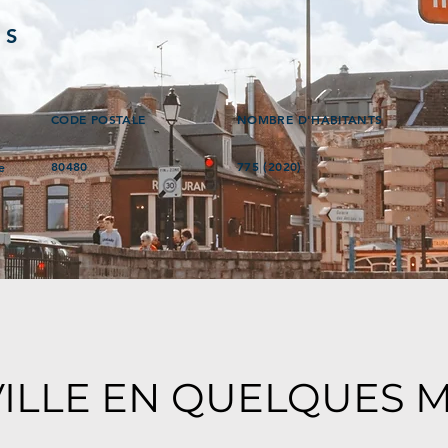
ÉS
CODE POSTALE
NOMBRE D'HABITANTS
80480
775 (2020)
e
VILLE EN QUELQUES 