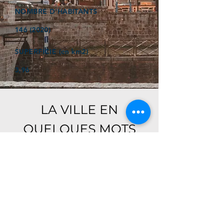
NOMBRE D'HABITANTS
146 (2020)
SUPERFICIE (en km2)
3,96
LA VILLE EN
QUELQUES MOTS
Ici, retrouver prochainement le
descriptif de votre ville !
Référencer un établissement dans cette ville