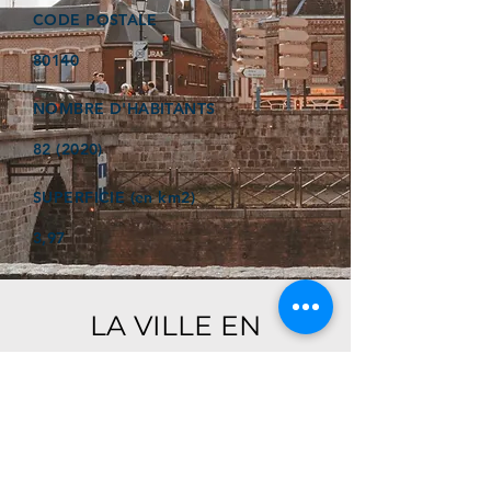
CODE POSTALE
80140
NOMBRE D'HABITANTS
82 (2020)
SUPERFICIE (en km2)
3,97
LA VILLE EN
QUELQUES MOTS
Ici, retrouver prochainement le
descriptif de votre ville !