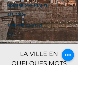
NOMBRE D'HABITANTS
627 (2020)
SUPERFICIE (en km2)
7,00
LA VILLE EN
QUELQUES MOTS
Ici, retrouver prochainement le
descriptif de votre ville !
Référencer un établissement dans cette ville