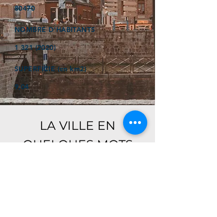
80470
NOMBRE D'HABITANTS
1 321 (2020)
SUPERFICIE (en km2)
9,04
LA VILLE EN
QUELQUES MOTS
Ici, retrouver prochainement le
descriptif de votre ville !