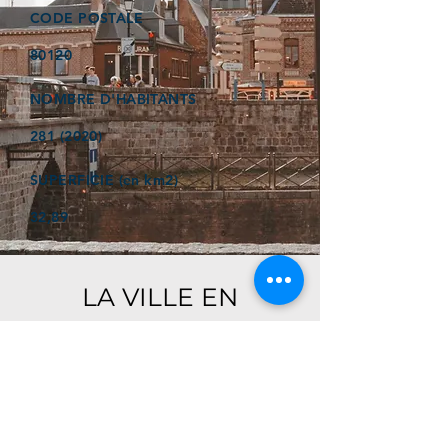
CODE POSTALE
80120
NOMBRE D'HABITANTS
281 (2020)
SUPERFICIE (en km2)
32,89
LA VILLE EN
QUELQUES MOTS
Ici, retrouver prochainement le
descriptif de votre ville !