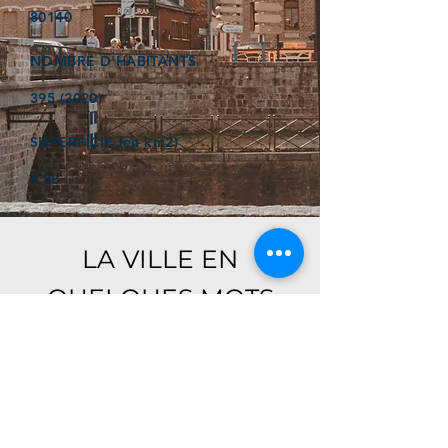
80140
NOMBRE D'HABITANTS
395 (2020)
SUPERFICIE (en km2)
6,38
LA VILLE EN
QUELQUES MOTS
Ici, retrouver prochainement le
descriptif de votre ville !