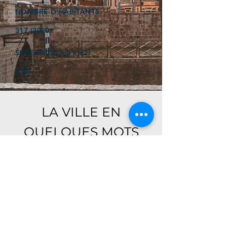
NOMBRE D'HABITANTS
317 (2020)
SUPERFICIE (en km2)
6,88
LA VILLE EN
QUELQUES MOTS
Ici, retrouver prochainement le
descriptif de votre ville !
Référencer un établissement dans cette ville