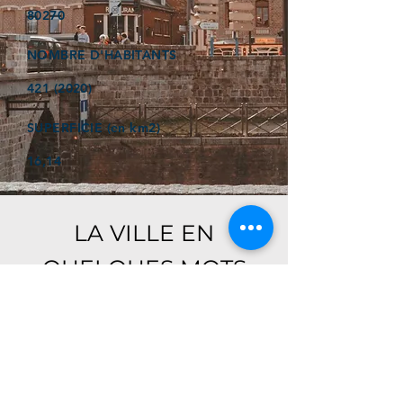
80270
NOMBRE D'HABITANTS
421 (2020)
SUPERFICIE (en km2)
16,14
LA VILLE EN
QUELQUES MOTS
Ici, retrouver prochainement le
descriptif de votre ville !