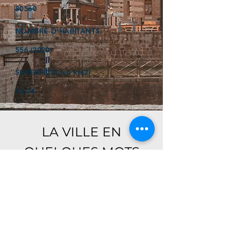
80560
NOMBRE D'HABITANTS
556 (2020)
SUPERFICIE (en km2)
14,24
LA VILLE EN
QUELQUES MOTS
Ici, retrouver prochainement le
descriptif de votre ville !