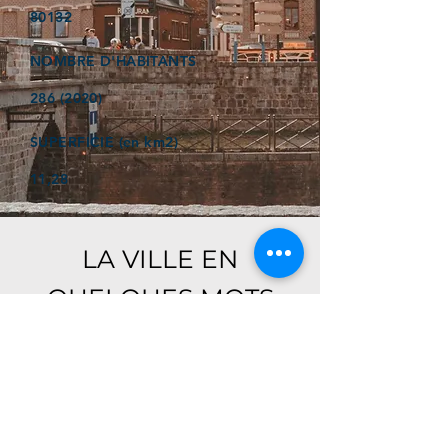
80132
NOMBRE D'HABITANTS
286 (2020)
SUPERFICIE (en km2)
11,28
LA VILLE EN
QUELQUES MOTS
Ici, retrouver prochainement le
descriptif de votre ville !