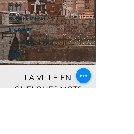
80160
NOMBRE D'HABITANTS
816 (2020)
SUPERFICIE (en km2)
10,13
LA VILLE EN
QUELQUES MOTS
Ici, retrouver prochainement le
descriptif de votre ville !