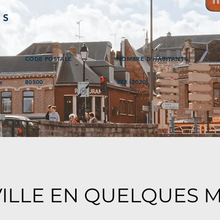
ÉS
CODE POSTALE
NOMBRE D'HABITANTS
80500
373 (2020)
e
VILLE EN QUELQUES 