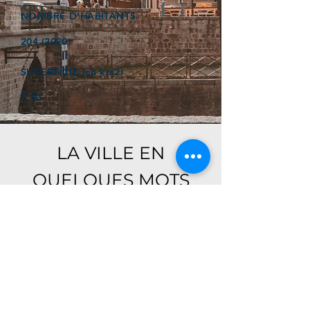
NOMBRE D'HABITANTS
204 (2020)
SUPERFICIE (en km2)
7,10
LA VILLE EN
QUELQUES MOTS
Ici, retrouver prochainement le
descriptif de votre ville !
Référencer un établissement dans cette ville