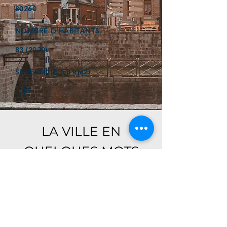
80260
NOMBRE D'HABITANTS
83 (2020)
SUPERFICIE (en km2)
1,48
LA VILLE EN
QUELQUES MOTS
Ici, retrouver prochainement le
descriptif de votre ville !