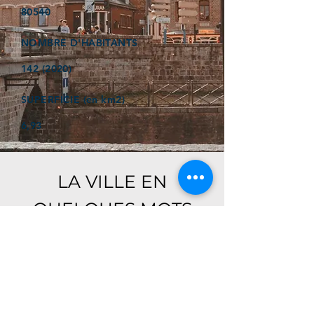
80540
NOMBRE D'HABITANTS
142 (2020)
SUPERFICIE (en km2)
6,93
LA VILLE EN
QUELQUES MOTS
Ici, retrouver prochainement le
descriptif de votre ville !