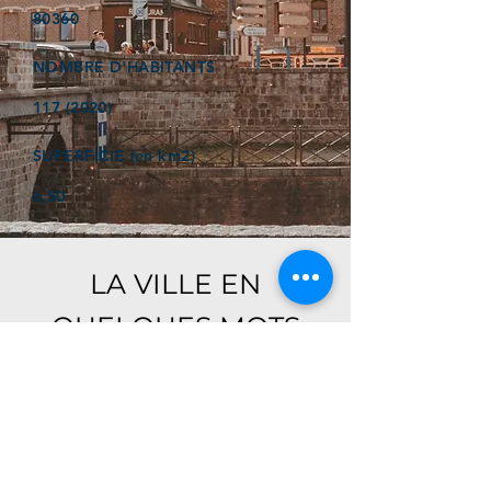
80360
NOMBRE D'HABITANTS
117 (2020)
SUPERFICIE (en km2)
6,50
LA VILLE EN
QUELQUES MOTS
Ici, retrouver prochainement le
descriptif de votre ville !