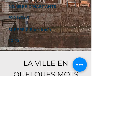
NOMBRE D'HABITANTS
456 (2020)
SUPERFICIE (en km2)
12,42
LA VILLE EN
QUELQUES MOTS
Ici, retrouver prochainement le
descriptif de votre ville !
Référencer un établissement dans cette ville