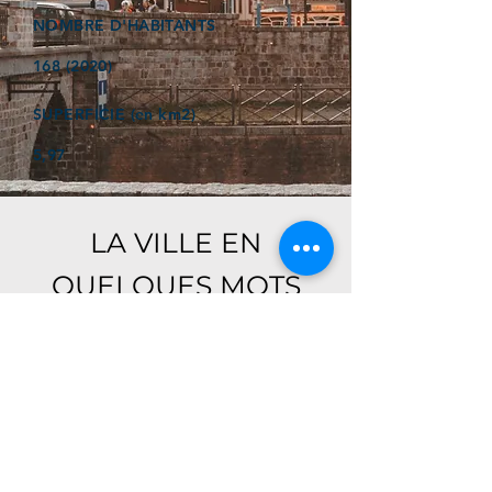
NOMBRE D'HABITANTS
168 (2020)
SUPERFICIE (en km2)
5,97
LA VILLE EN
QUELQUES MOTS
Ici, retrouver prochainement le
descriptif de votre ville !
Référencer un établissement dans cette ville