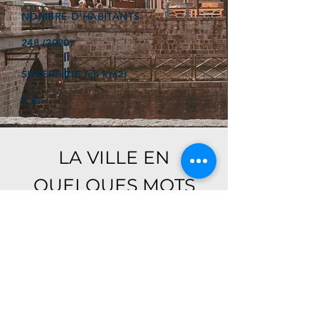
NOMBRE D'HABITANTS
248 (2020)
SUPERFICIE (en km2)
5,61
LA VILLE EN
QUELQUES MOTS
Ici, retrouver prochainement le
descriptif de votre ville !
Référencer un établissement dans cette ville