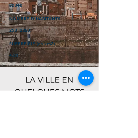
80340
NOMBRE D'HABITANTS
253 (2020)
SUPERFICIE (en km2)
4,03
LA VILLE EN
QUELQUES MOTS
Ici, retrouver prochainement le
descriptif de votre ville !