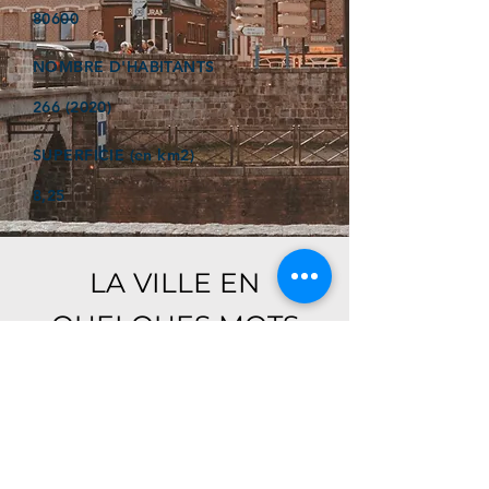
80600
NOMBRE D'HABITANTS
266 (2020)
SUPERFICIE (en km2)
8,25
LA VILLE EN
QUELQUES MOTS
Ici, retrouver prochainement le
descriptif de votre ville !