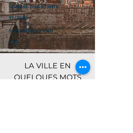
NOMBRE D'HABITANTS
93 (2020)
SUPERFICIE (en km2)
5,38
LA VILLE EN
QUELQUES MOTS
Ici, retrouver prochainement le
descriptif de votre ville !
Référencer un établissement dans cette ville