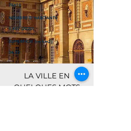
78610
NOMBRE D'HABITANTS
1 402 (2020)
SUPERFICIE (en km2)
34,52
LA VILLE EN
QUELQUES MOTS
Ici, retrouver prochainement le
descriptif de votre ville !