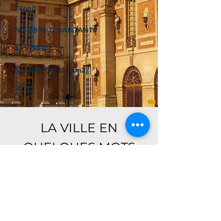
78660
NOMBRE D'HABITANTS
861 (2020)
SUPERFICIE (en km2)
26,95
LA VILLE EN
QUELQUES MOTS
Ici, retrouver prochainement le
descriptif de votre ville !