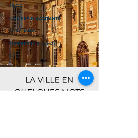
78750
NOMBRE D'HABITANTS
3 669 (2020)
SUPERFICIE (en km2)
1,77
LA VILLE EN
QUELQUES MOTS
Ici, retrouver prochainement le
descriptif de votre ville !