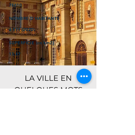
78610
NOMBRE D'HABITANTS
6 571 (2020)
SUPERFICIE (en km2)
13,47
LA VILLE EN
QUELQUES MOTS
Ici, retrouver prochainement le
descriptif de votre ville !