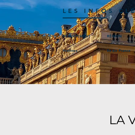
LES INFOS CL
DÉPARTEMENT
RÉGION
Yvelines
Ile de France
LA 