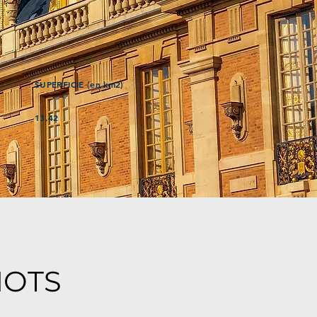
SUPERFICIE (en km2)
13,42
MOTS