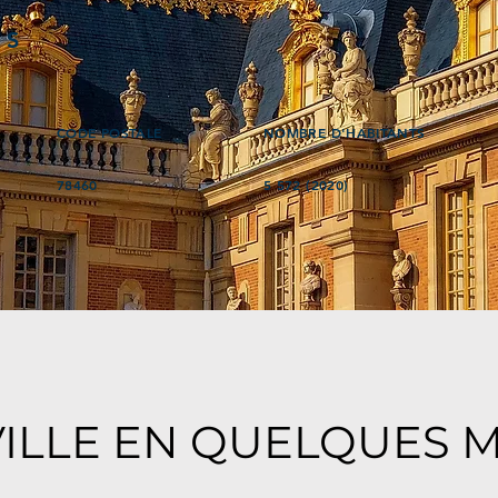
ÉS
CODE POSTALE
NOMBRE D'HABITANTS
78460
5 572 (2020)
VILLE EN QUELQUES 