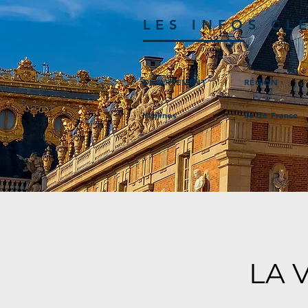
LES INFOS CL
DÉPARTEMENT
RÉGION
Yvelines
Ile de France
LA 