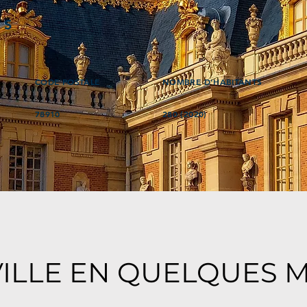
ÉS
CODE POSTALE
NOMBRE D'HABITANTS
78910
280 (2020)
VILLE EN QUELQUES 