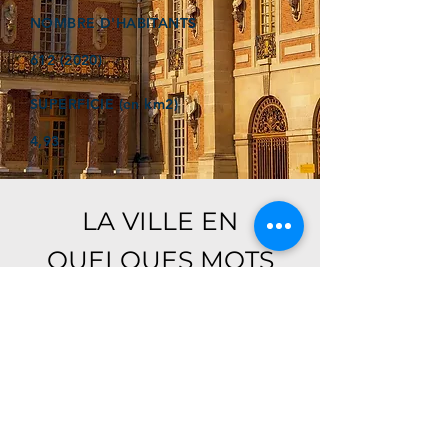
NOMBRE D'HABITANTS
612 (2020)
SUPERFICIE (en km2)
4,93
LA VILLE EN
QUELQUES MOTS
Ici, retrouver prochainement le
descriptif de votre ville !
Référencer un établissement dans cette ville