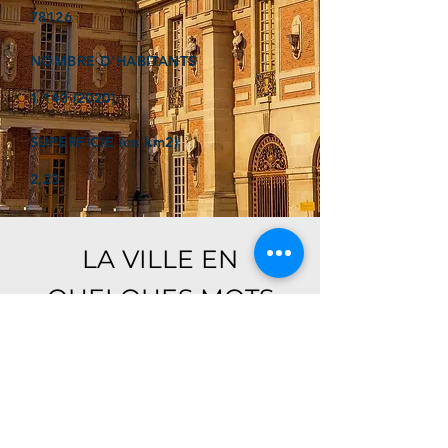
78126
NOMBRE D'HABITANTS
1 143 (2020)
SUPERFICIE (en km2)
2,23
LA VILLE EN
QUELQUES MOTS
Ici, retrouver prochainement le
descriptif de votre ville !