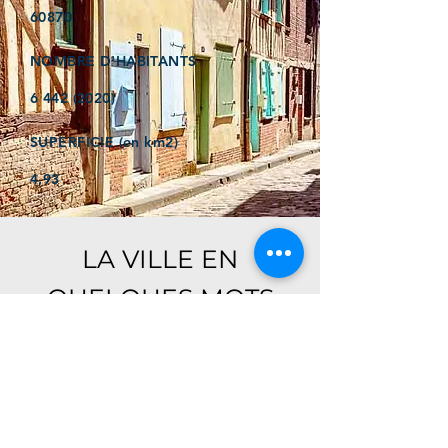
60870
NOMBRE D'HABITANTS
6 442 (2020)
SUPERFICIE (en km2)
4,93
LA VILLE EN
QUELQUES MOTS
Ici, retrouver prochainement le
descriptif de votre ville !