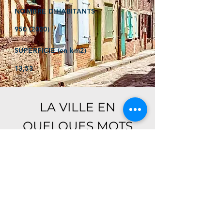
NOMBRE D'HABITANTS
950 (2020)
SUPERFICIE (en km2)
13,53
LA VILLE EN
QUELQUES MOTS
Ici, retrouver prochainement le
descriptif de votre ville !
Référencer un établissement dans cette ville