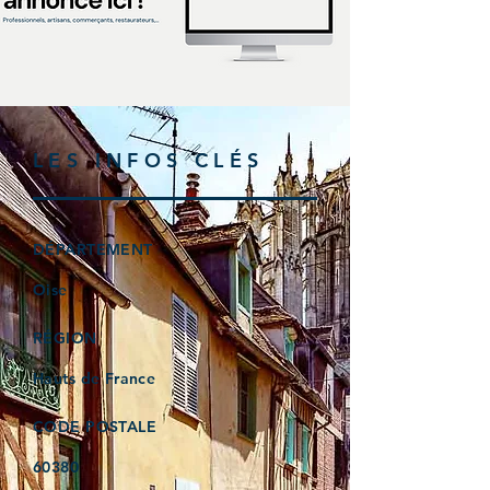
LES INFOS CLÉS
DÉPARTEMENT
Oise
RÉGION
Hauts de France
CODE POSTALE
60380