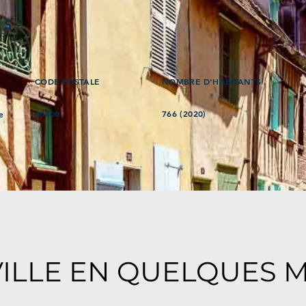
ÉS
CODE POSTALE
NOMBRE D'HABITANTS
60400
766 (2020)
e
VILLE EN QUELQUES 