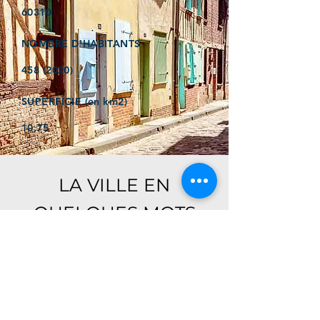
60310
NOMBRE D'HABITANTS
458 (2020)
SUPERFICIE (en km2)
10,75
LA VILLE EN
QUELQUES MOTS
Ici, retrouver prochainement le
descriptif de votre ville !