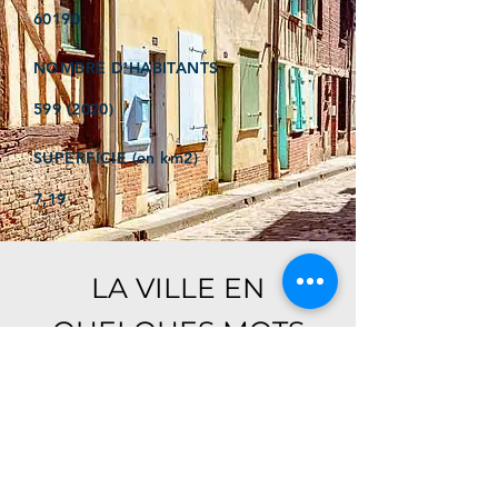
60190
NOMBRE D'HABITANTS
599 (2020)
SUPERFICIE (en km2)
7,19
LA VILLE EN
QUELQUES MOTS
Ici, retrouver prochainement le
descriptif de votre ville !