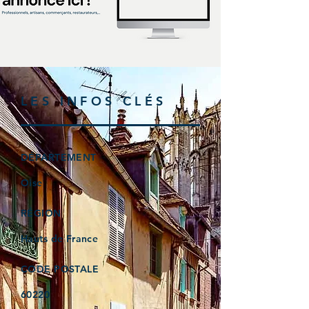
LES INFOS CLÉS
DÉPARTEMENT
Oise
RÉGION
Hauts de France
CODE POSTALE
60220