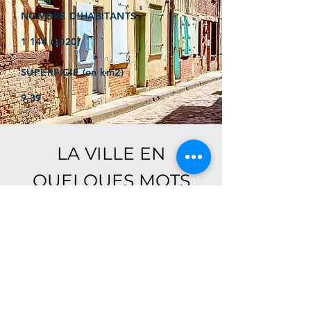
NOMBRE D'HABITANTS
1 144 (2020)
SUPERFICIE (en km2)
9,39
LA VILLE EN
QUELQUES MOTS
Ici, retrouver prochainement le
descriptif de votre ville !
Référencer un établissement dans cette ville