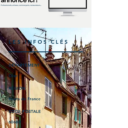
LES INFOS CLÉS
DÉPARTEMENT
Oise
RÉGION
Hauts de France
CODE POSTALE
60660