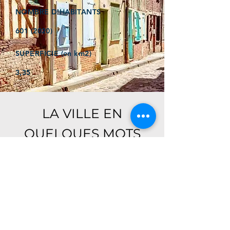
NOMBRE D'HABITANTS
601 (2020)
SUPERFICIE (en km2)
3,35
LA VILLE EN
QUELQUES MOTS
Ici, retrouver prochainement le
descriptif de votre ville !
Référencer un établissement dans cette ville