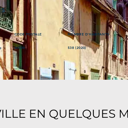
ÉS
CODE POSTALE
NOMBRE D'HABITANTS
60800
538 (2020)
e
VILLE EN QUELQUES 