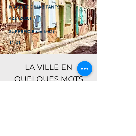
NOMBRE D'HABITANTS
422 (2020)
SUPERFICIE (en km2)
11,41
LA VILLE EN
QUELQUES MOTS
Ici, retrouver prochainement le
descriptif de votre ville !
Référencer un établissement dans cette ville