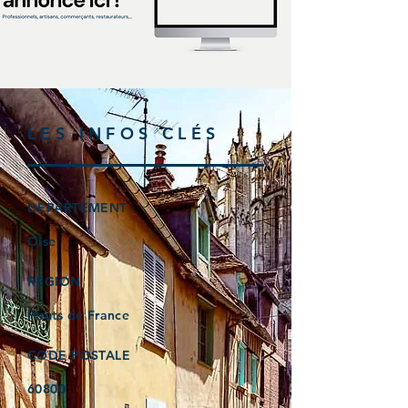
LES INFOS CLÉS
DÉPARTEMENT
Oise
RÉGION
Hauts de France
CODE POSTALE
60800