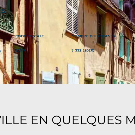
ÉS
CODE POSTALE
NOMBRE D'HABITANTS
60570
3 332 (2020)
e
VILLE EN QUELQUES 