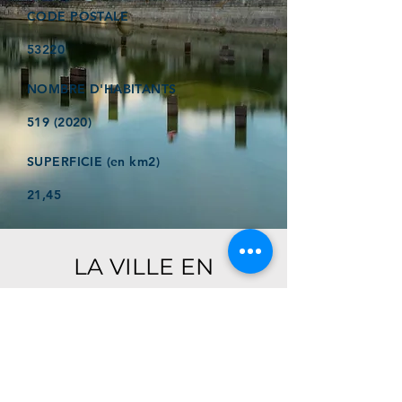
CODE POSTALE
53220
NOMBRE D'HABITANTS
519 (2020)
SUPERFICIE (en km2)
21,45
LA VILLE EN
QUELQUES MOTS
Ici, retrouver prochainement le
descriptif de votre ville !