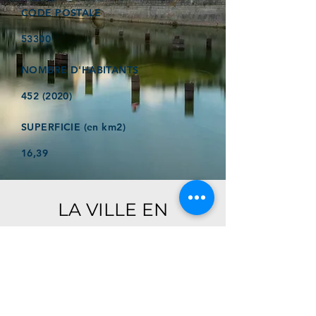
CODE POSTALE
53300
NOMBRE D'HABITANTS
452 (2020)
SUPERFICIE (en km2)
16,39
LA VILLE EN
QUELQUES MOTS
Ici, retrouver prochainement le
descriptif de votre ville !