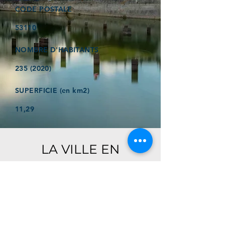
CODE POSTALE
53110
NOMBRE D'HABITANTS
235 (2020)
SUPERFICIE (en km2)
11,29
LA VILLE EN
QUELQUES MOTS
Ici, retrouver prochainement le
descriptif de votre ville !