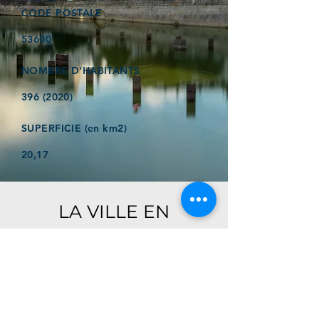
CODE POSTALE
53600
NOMBRE D'HABITANTS
396 (2020)
SUPERFICIE (en km2)
20,17
LA VILLE EN
QUELQUES MOTS
Ici, retrouver prochainement le
descriptif de votre ville !