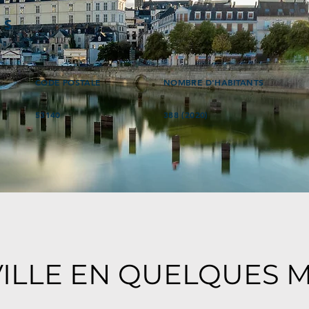
ÉS
CODE POSTALE
NOMBRE D'HABITANTS
53140
388 (2020)
e
VILLE EN QUELQUES 