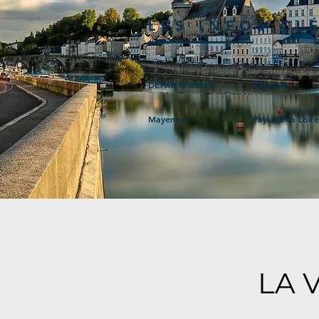
LES INFOS CL
DÉPARTEMENT
RÉGION
Mayenne
Pays de la Loir
LA 