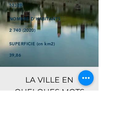
53320
NOMBRE D'HABITANTS
2 740 (2020)
SUPERFICIE (en km2)
39,86
LA VILLE EN
QUELQUES MOTS
Ici, retrouver prochainement le
descriptif de votre ville !