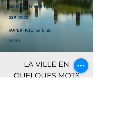
NOMBRE D'HABITANTS
539 (2020)
SUPERFICIE (en km2)
21,90
LA VILLE EN
QUELQUES MOTS
Ici, retrouver prochainement le
descriptif de votre ville !
Référencer un établissement dans cette ville