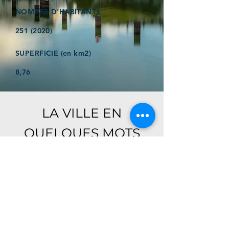
NOMBRE D'HABITANTS
251 (2020)
SUPERFICIE (en km2)
8,76
LA VILLE EN
QUELQUES MOTS
Ici, retrouver prochainement le
descriptif de votre ville !
Référencer un établissement dans cette ville