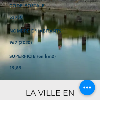
CODE POSTALE
53950
NOMBRE D'HABITANTS
967 (2020)
SUPERFICIE (en km2)
19,89
LA VILLE EN
QUELQUES MOTS
Ici, retrouver prochainement le
descriptif de votre ville !